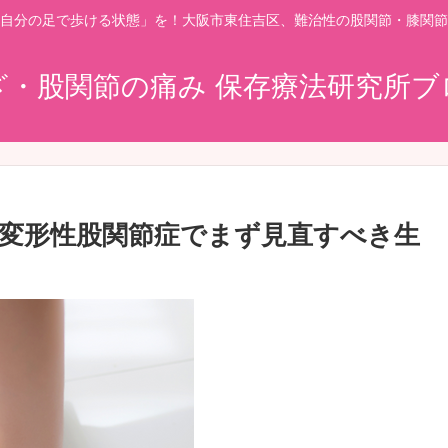
自分の足で歩ける状態」を！大阪市東住吉区、難治性の股関節・膝関節
ざ・股関節の痛み 保存療法研究所ブ
変形性股関節症でまず見直すべき生