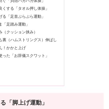
を防ぐ「貝殻パカパカ体操」
を良くする「タオル押し体操」
らげる「足首ぶらぶら運動」
まま「足踏み運動」
挟み（クッション挟み）
もも裏（ハムストリングス）伸ばし
どん！かかと上げ
を使った「お辞儀スクワット」
ける「脚上げ運動」