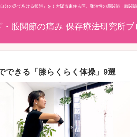
自分の足で歩ける状態」を！大阪市東住吉区、難治性の股関節・膝関節
ざ・股関節の痛み 保存療法研究所ブ
でできる「膝らくらく体操」9選