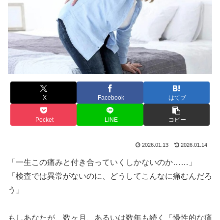
X
Facebook
はてブ
Pocket
LINE
コピー
2026.01.13
2026.01.14
「一生この痛みと付き合っていくしかないのか……」
「検査では異常がないのに、どうしてこんなに痛むんだろ
う」
もしあなたが、数ヶ月、あるいは数年も続く「慢性的な痛