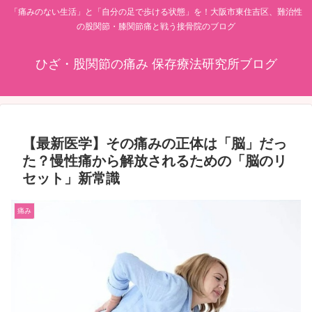
「痛みのない生活」と「自分の足で歩ける状態」を！大阪市東住吉区、難治性
の股関節・膝関節痛と戦う接骨院のブログ
ひざ・股関節の痛み 保存療法研究所ブログ
【最新医学】その痛みの正体は「脳」だっ
た？慢性痛から解放されるための「脳のリ
セット」新常識
痛み