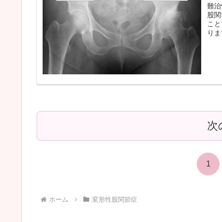
難治
股関
こと
りま
次
1
ホーム
変形性股関節症