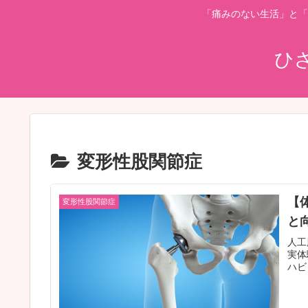
「痛みのない生活」と「
ひ
変形性股関節症
【
変形性股関節症
と
人工
実体
ハビ