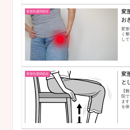
変
変形性股関節症
お
変形
く整
して
変
変形性股関節症
と
【難
院で
ます
を保