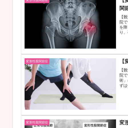
【
変形性股関節症
関
【難
院で
を降
り、
【
変形性股関節症
【難
院で
術」
ずは
変
変形性股関節症