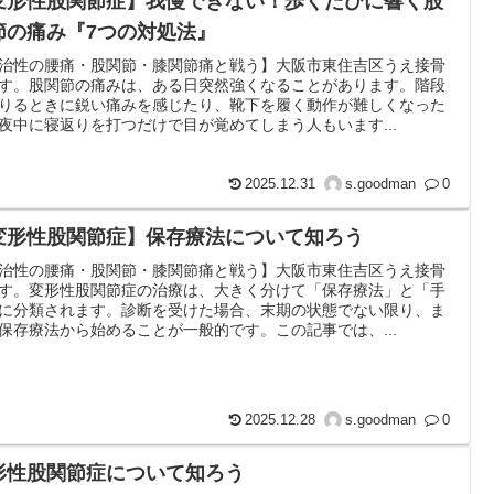
変形性股関節症】我慢できない！歩くたびに響く股
節の痛み『7つの対処法』
治性の腰痛・股関節・膝関節痛と戦う】大阪市東住吉区うえ接骨
す。股関節の痛みは、ある日突然強くなることがあります。階段
りるときに鋭い痛みを感じたり、靴下を履く動作が難しくなった
夜中に寝返りを打つだけで目が覚めてしまう人もいます...
2025.12.31
s.goodman
0
変形性股関節症】保存療法について知ろう
治性の腰痛・股関節・膝関節痛と戦う】大阪市東住吉区うえ接骨
す。変形性股関節症の治療は、大きく分けて「保存療法」と「手
に分類されます。診断を受けた場合、末期の状態でない限り、ま
保存療法から始めることが一般的です。この記事では、...
2025.12.28
s.goodman
0
形性股関節症について知ろう