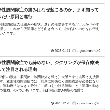
形性股関節症の痛みはなぜ起こるのか、まず知って
きたい原因と進行
性股関節症の仕組みや症状、進行の段階をできるだけわかりやす
理し、これから股関節とどう向き合っていけばよいのかをお伝え
いきます。
2026.01.11
s.goodman
0
形性股関節症でも諦めない、ジグリングが保存療法
して注目される理由
治性の腰痛・股関節・膝関節痛と戦う】大阪市東住吉区うえ接骨
す。変形性股関節症では、病期に関係なく運動療法が必要になり
。運動療法は大きく分けて「筋力をつける運動」と「関節の動き
つ運動」の2つがあります。前股関節症や初期の段階で...
2025.12.28
s.goodman
0