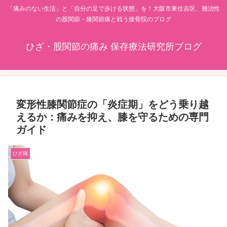
「痛みのない生活」と「自分の足で歩ける状態」を！大阪市東住吉区、難治性
の股関節・膝関節痛と戦う接骨院のブログ
ひざ・股関節の痛み 保存療法研究所ブログ
変形性膝関節症の「炎症期」をどう乗り越
えるか：痛みを抑え、膝を守るための専門
ガイド
ひざ痛