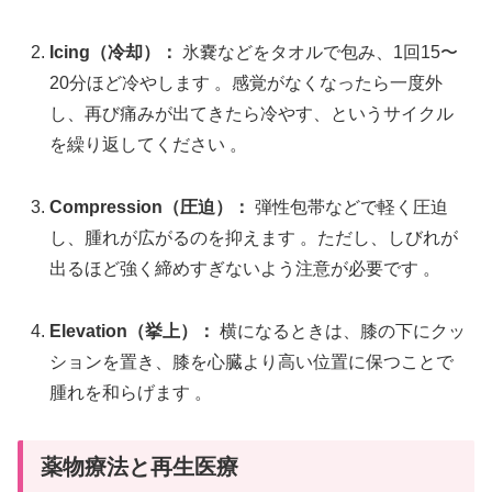
Icing（冷却）：
氷嚢などをタオルで包み、1回15〜
20分ほど冷やします
。感覚がなくなったら一度外
し、再び痛みが出てきたら冷やす、というサイクル
を繰り返してください
。
Compression（圧迫）：
弾性包帯などで軽く圧迫
し、腫れが広がるのを抑えます
。ただし、しびれが
出るほど強く締めすぎないよう注意が必要です
。
Elevation（挙上）：
横になるときは、膝の下にクッ
ションを置き、膝を心臓より高い位置に保つことで
腫れを和らげます
。
薬物療法と再生医療