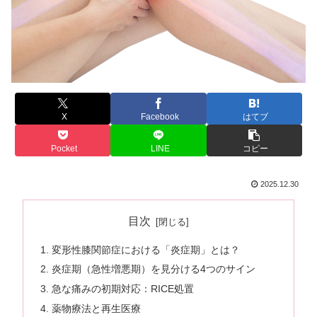
X
Facebook
はてブ
Pocket
LINE
コピー
2025.12.30
目次
変形性膝関節症における「炎症期」とは？
炎症期（急性増悪期）を見分ける4つのサイン
急な痛みの初期対応：RICE処置
薬物療法と再生医療