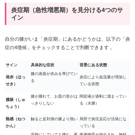
炎症期（急性増悪期）を見分ける4つのサ
イン
自分の膝がいま「炎症期」にあるかどうかは、以下の「炎
症の4徴候」をチェックすることで判断できます
。
サイン
具体的な症状
背景にある状態
膝の表面が赤みを帯びてい
発赤（ほっ
炎症により血流量が増加し
る
せき）
ている状態
膝が腫れて、お皿の形がは
関節液が過剰に溜まってい
腫脹（しゅ
っきりしない
る（水腫）
ちょう）
熱感（ねつ
触ると反対側の膝より熱い
局所で炎症反応が活発にな
かん）
っている
安静にしていても痛む、夜
疼痛物質が放出され、神経